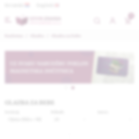
Hrvatski
English
0
Naslovna
/
Glazba
/
Glazba za bebe
GLAZBA ZA BEBE
Sortiraj:
Prikaži:
Autor: