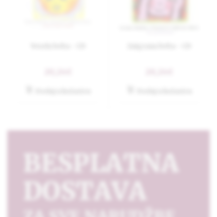
Vesela beba - CD
Zaigrana beba - CD
20,24€
20,24€
Dodaj u košaricu
Dodaj u košaricu