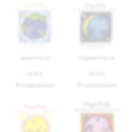
Mirna beba CD
Pospana beba CD
16,86€
20,24€
Dodaj u košaricu
Dodaj u košaricu