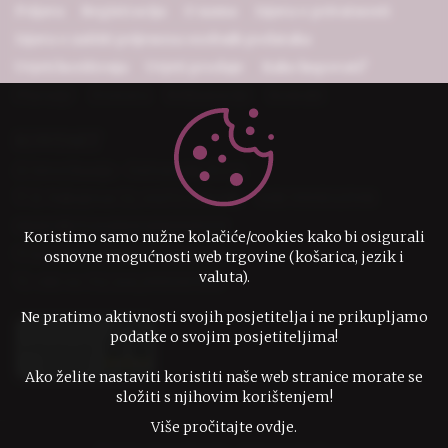
Prijava
Registracija
O nama
Izjava o privatnosti
Izjava o zaštiti prijenosa osobnih podataka
Uvjeti korištenja
Uvjeti prodaje
Kako kupovati?
Plaćanje
Dostava
Reklamacije
Kontakt
KONTAKT
IzvorZnanja - Ostvarenje d.o.o.
D. Vukojevac 12, 44272 Lekenik
OIB 79951523708
IBAN HR7524080021100001579
Koristimo samo nužne kolačiće/cookies kako bi osigurali
narudzbe@izvorznanja.com
osnovne mogućnosti web trgovine (košarica, jezik i
valuta).
+385 44 732 246,0995307136
Ne pratimo aktivnosti svojih posjetitelja i ne prikupljamo
podatke o svojim posjetiteljima!
Ako želite nastaviti koristiti naše web stranice morate se
složiti s njihovim korištenjem!
Više pročitajte ovdje.