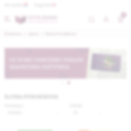
Hrvatski
English
0
Naslovna
/
Autor
/
Ilona Posokhova
ILONA POSOKHOVA
Sortiraj po:
Prikaži: