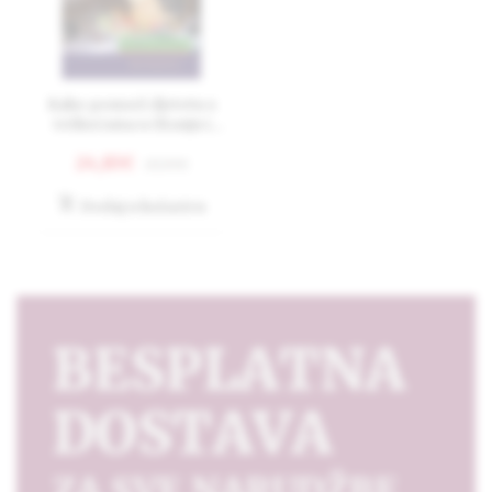
Kako pomoći djetetu s
teškoćama u čitanju i
pisanju - 2. Izdanje
24,83€
27,59€
Dodaj u košaricu