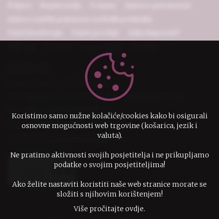
Prijava
Registracija
O nama
Izjava o privatnosti
Izjava o zaštiti prijenosa osobnih podataka
Uvjeti korištenja
Uvjeti prodaje
Kako kupovati?
Plaćanje
Dostava
Reklamacije
Kontakt
KONTAKT
IzvorZnanja - Ostvarenje d.o.o.
D. Vukojevac 12, 44272 Lekenik
OIB 79951523708
IBAN HR7524080021100001579
Koristimo samo nužne kolačiće/cookies kako bi osigurali
narudzbe@izvorznanja.com
osnovne mogućnosti web trgovine (košarica, jezik i
valuta).
+385 44 732 246,0995307136
Ne pratimo aktivnosti svojih posjetitelja i ne prikupljamo
podatke o svojim posjetiteljima!
Ako želite nastaviti koristiti naše web stranice morate se
složiti s njihovim korištenjem!
Više pročitajte ovdje.