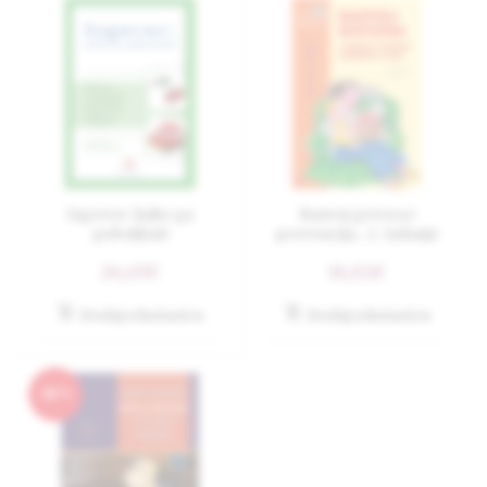
Izgovor: kako ga
Razvoj govora i
poboljšati
prevencija…3. Izdanje
26,45€
16,02€
Dodaj u košaricu
Dodaj u košaricu
-10