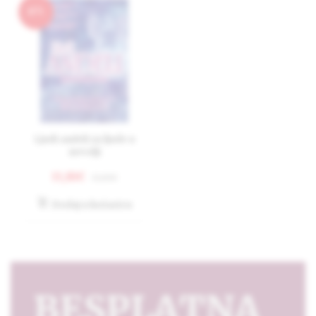
0
Ljudi anđeli za ljude u
nevolji
11,81€
11,81€
Dodaj u košaricu