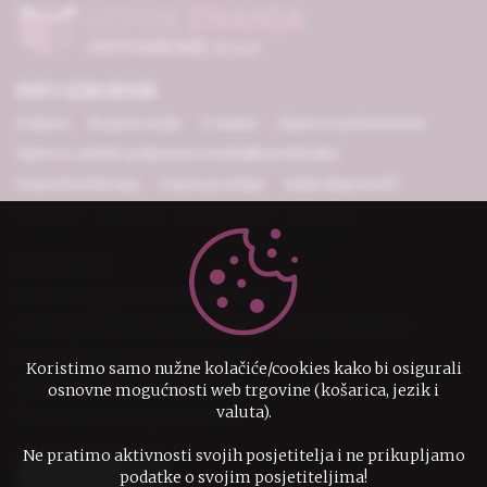
INFO IZBORNIK
Prijava
Registracija
O nama
Izjava o privatnosti
Izjava o zaštiti prijenosa osobnih podataka
Uvjeti korištenja
Uvjeti prodaje
Kako kupovati?
Plaćanje
Dostava
Reklamacije
Kontakt
KONTAKT
IzvorZnanja - Ostvarenje d.o.o.
D. Vukojevac 12, 44272 Lekenik
OIB 79951523708
IBAN HR7524080021100001579
Koristimo samo nužne kolačiće/cookies kako bi osigurali
narudzbe@izvorznanja.com
osnovne mogućnosti web trgovine (košarica, jezik i
valuta).
+385 44 732 246,0995307136
Ne pratimo aktivnosti svojih posjetitelja i ne prikupljamo
podatke o svojim posjetiteljima!