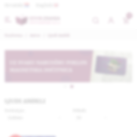
Hrvatski
English
0
Naslovna
/
Autor
/
Ljudi Anđeli
LJUDI ANĐELI
Sortiraj po:
Prikaži: