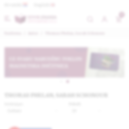
Hrvatski
English
0
Naslovna
/
Autor
/
Thomas Phelan, Sarah Schonour
THOMAS PHELAN, SARAH SCHONOUR
Sortiraj po:
Prikaži: