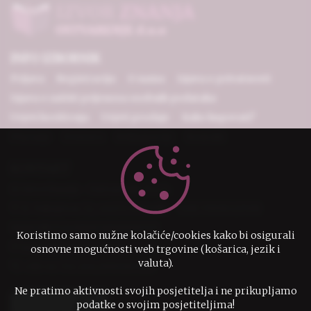
INFO IZBORNIK
Prijava
Registracija
O nama
Izjava o privatnosti
Izjava o zaštiti prijenosa osobnih podataka
Uvjeti korištenja
Uvjeti prodaje
Kako kupovati?
Plaćanje
Dostava
Reklamacije
Kontakt
KONTAKT
IzvorZnanja - Ostvarenje d.o.o.
D. Vukojevac 12, 44272 Lekenik
OIB 79951523708
IBAN HR7524080021100001579
Koristimo samo nužne kolačiće/cookies kako bi osigurali
narudzbe@izvorznanja.com
osnovne mogućnosti web trgovine (košarica, jezik i
valuta).
+385 44 732 246,0995307136
Ne pratimo aktivnosti svojih posjetitelja i ne prikupljamo
podatke o svojim posjetiteljima!