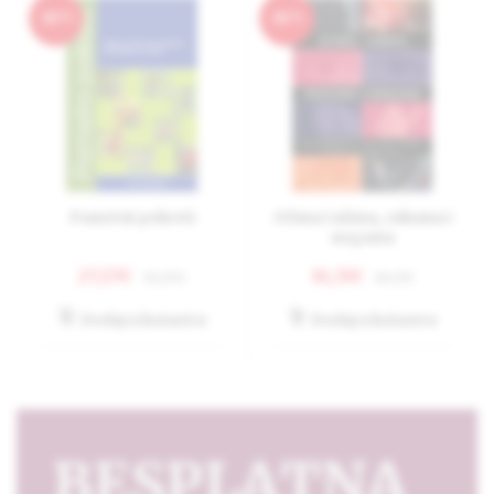
-10
-10
Pametni pokreti
Očima i ušima, rukama i
nogama
27,17€
16,31€
30,19€
18,11€
Dodaj u košaricu
Dodaj u košaricu