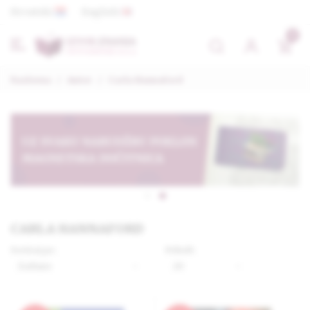
Hrvatski
English
0
Naslovna
/
Autor
/
Carla Hannaford
CARLA HANNAFORD
Sortiraj po:
Prikaži: