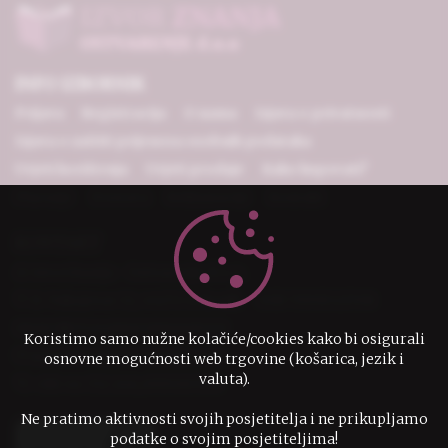
INFO IZBORNIK
Prijava
Registracija
O nama
Izjava o privatnosti
Izjava o zaštiti prijenosa osobnih podataka
Uvjeti korištenja
Uvjeti prodaje
Kako kupovati?
Plaćanje
Dostava
Reklamacije
Kontakt
KONTAKT
IzvorZnanja - Ostvarenje d.o.o.
D. Vukojevac 12, 44272 Lekenik
OIB 79951523708
IBAN HR7524080021100001579
Koristimo samo nužne kolačiće/cookies kako bi osigurali
narudzbe@izvorznanja.com
osnovne mogućnosti web trgovine (košarica, jezik i
valuta).
+385 44 732 246,0995307136
Ne pratimo aktivnosti svojih posjetitelja i ne prikupljamo
podatke o svojim posjetiteljima!