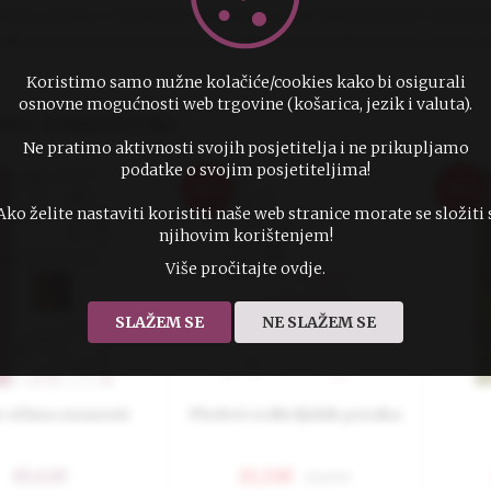
pseg znanja o obitelji stručnjacima u praksi omogućava osvježen
 njihovo proširenje brojnim, u međuvremenu otkrivenim, novim 
Koristimo samo nužne kolačiće/cookies kako bi osigurali
osnovne mogućnosti web trgovine (košarica, jezik i valuta).
NI NASLOVI (4)
Ne pratimo aktivnosti svojih posjetitelja i ne prikupljamo
podatke o svojim posjetiteljima!
-10
-10
Ako želite nastaviti koristiti naše web stranice morate se složiti 
njihovim korištenjem!
Više pročitajte ovdje.
SLAŽEM SE
NE SLAŽEM SE
v očima znanosti
Plodovi roditeljskih poruka
10,42€
21,32€
23,69€